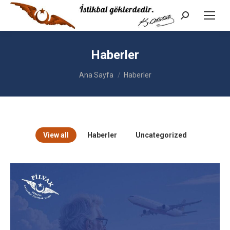
Ara:
Haberler
You are here:
Ana Sayfa
Haberler
View all
Haberler
Uncategorized